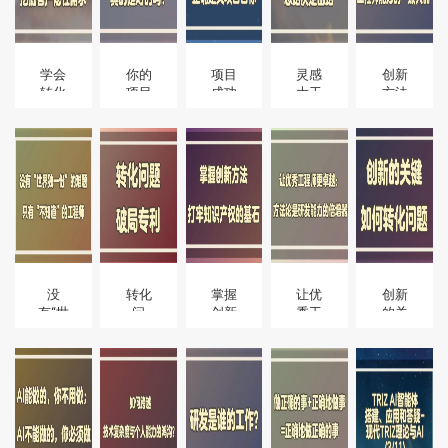
学会
你的
项目
灵感
创新
转化
项目
成功
大于
方法
问
目
的前
汗
是工
题，
标，
提：
水，
程师
挖掘
真的
正确
思路
能力
客户
是对
定义
决定
的“放
隐性
的
项目
出路
大器”
需求
吗？
目标
没
转化
掌握
让优
创新
有“世
问
创新
秀工
的关
界独
题，
方
程师
键，
一
破局
法，
更卓
如何
份”的
专利
打牢
越：
转化
难
知识
方法
问题
题，
产权
论是
只
的基
研发
有“不
石
能力