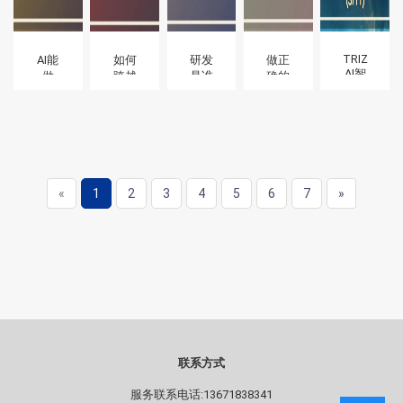
知
的倍
道”的
增器
工程
师
TRIZ
AI能
如何
研发
做正
AI智
做
跨越
是谁
确的
能体
的，
技术
的工
事+正
搭
你不
复杂
作？
确的
建、
用
度与
做事=
应用
做；
个人
正确
和答
AI不
能力
地做
疑-现
能做
的鸿
正确
代
的，
沟？
的事
«
1
2
3
4
5
6
7
»
TRIZ
你必
理论
须做
与
AI（3/11）
联系方式
服务联系电话:13671838341