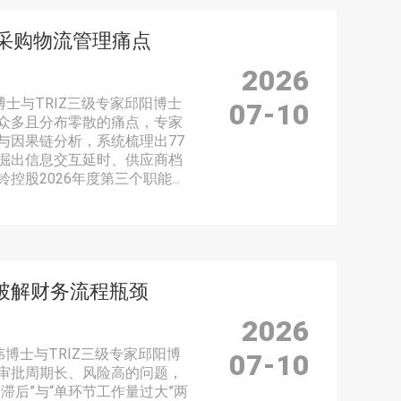
破采购物流管理痛点
2026
伟博士与TRIZ三级专家邱阳博士
07-10
众多且分布零散的痛点，专家
与因果链分析，系统梳理出77
掘出信息交互延时、供应商档
2026年度第三个职能...
破解财务流程瓶颈
2026
永伟博士与TRIZ三级专家邱阳博
07-10
审批周期长、风险高的问题，
滞后”与“单环节工作量过大”两