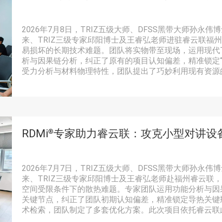
2026年7月8日，TRIZ五级大师、DFSS黑带大师孙永伟博
来、TRIZ三级专家邱阳博士及王睿弘老师进驻睿云联福
易损坏的长期技术难题。团队将实物带至现场，运用现代T
析与因果链分析，纠正了原有的项目认知偏差，精准锁定“
受力分析与材料物理特性，团队提出了巧妙利用现有资源的创
RDMi
专家助力睿云联：攻克小型对讲设
®
2026年7月7日，TRIZ五级大师、DFSS黑带大师孙永伟博
来、TRIZ三级专家邱阳博士及王睿弘老师赴福州睿云联
空间受限条件下的散热难题。专家团队运用功能分析与因
关键节点，纠正了团队初期认知偏差，精准锁定导热关键
术检索，团队制定了多套优化方案。此次项目依托睿云联此前1