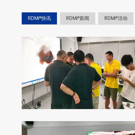
RDMi
快讯
RDMi
新闻
RDMi
活动
®
®
®