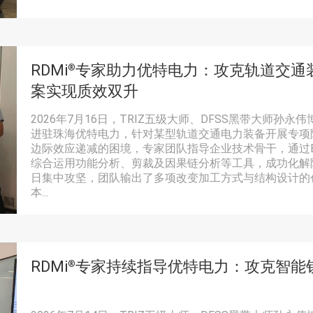
RDMi
专家助力优特电力：攻克轨道交通
®
案实现质效双升
2026年7月16日，TRIZ五级大师、DFSS黑带大师孙永
进驻珠海优特电力，针对某型轨道交通电力装备开展专项
边际效应递减的困境，专家团队指导企业技术骨干，通过
综合运用功能分析、剪裁及因果链分析等工具，成功化解
日集中攻坚，团队输出了多项改变加工方式与结构设计的
本...
RDMi
专家持续指导优特电力：攻克智能
®