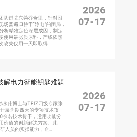
2026
团队进驻东莞乔合里，针对困
07-17
场普遍归咎于“静电”的困局，
链分析精准定位深层成因，制定
便使用最劣质原料，产线依然
攻关仅用一天即取得...
破解电力智能钥匙难题
2026
师孙永伟博士与TRIZ四级专家张
07-17
，开展为期四天的专项技术攻
20余名技术骨干，运用功能分
用价值的创新解决方案。此
人员的实操能力，企...