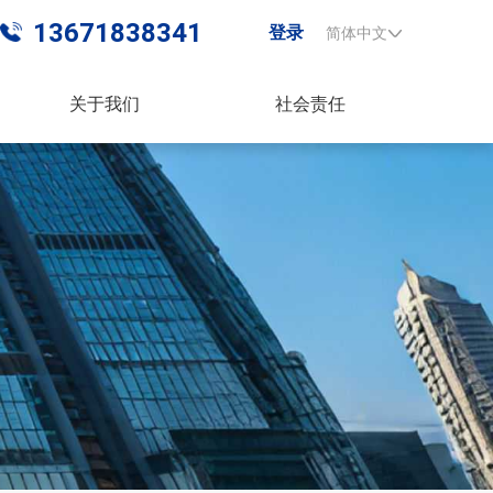
13671838341
登录
简体中文
关于我们
社会责任