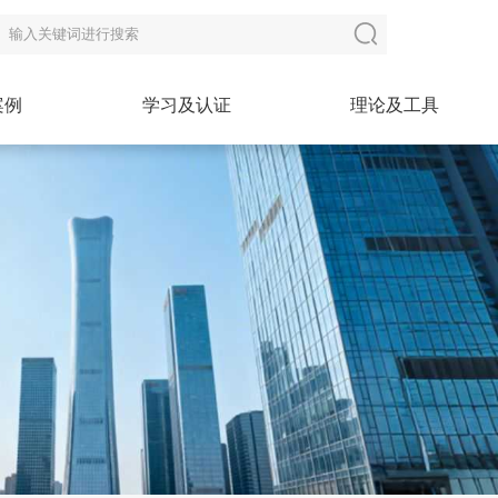
案例
学习及认证
理论及工具