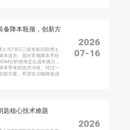
装备降本瓶颈，创新方
2026
伟博士与TRIZ三级专家邱阳博士
07-16
降本攻关。面对常规降本手段
BOM分析精准定位成本痛点，
降本带来的技术冲突。经过一
创新方案，有望在大幅降低成
钥匙核心技术难题
2026